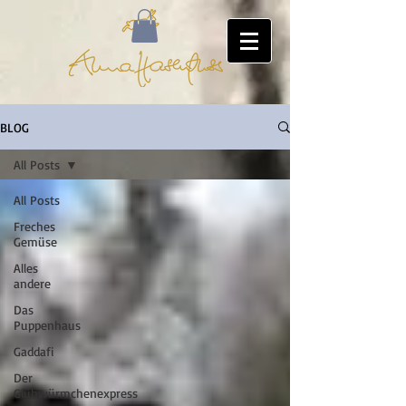
BLOG
All Posts
All Posts
Freches
Gemüse
Alles
andere
Das
Puppenhaus
Gaddafi
Der
Glühwürmchenexpress