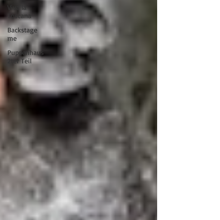
Viva la
Toscana
Backstage
me
Puppenhaus
2ter Teil