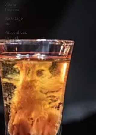
Viva la
Toscana
Backstage
me
Puppenhaus
2ter Teil