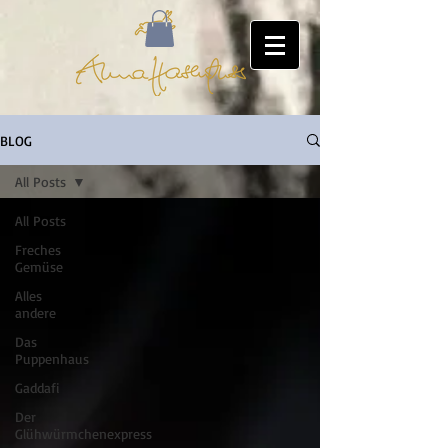
BLOG
All Posts
All Posts
Freches
Gemüse
Alles
andere
Das
Puppenhaus
Gaddafi
Der
Glühwürmchenexpress