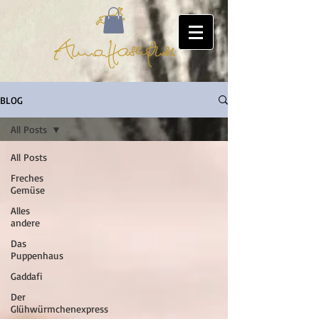
BLOG
All Posts
All Posts
Freches
Gemüse
Alles
andere
Das
Puppenhaus
Gaddafi
Der
Glühwürmchenexpress