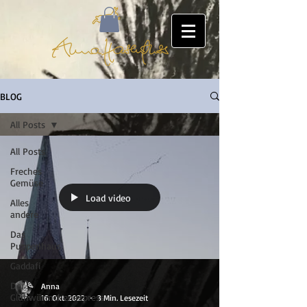
BLOG
All Posts
All Posts
Freches
Gemüse
Load video
Alles
andere
Das
Puppenhaus
Gaddafi
Der
Anna
Glühwürmchenexpress
16. Okt. 2022
3 Min. Lesezeit