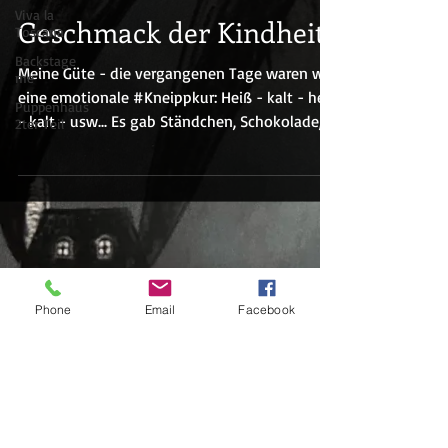
Viva la
Geschmack der Kindheit
Toscana
Backstage
Meine Güte - die vergangenen Tage waren wie
me
eine emotionale #Kneippkur: Heiß - kalt - heiß
Puppenhaus
- kalt - usw... Es gab Ständchen, Schokolade,...
2ter Teil
Phone
Email
Facebook
FOLLOW ME
© 2020 by Anna Hasenfuss. Proudly created
with
Wix.com