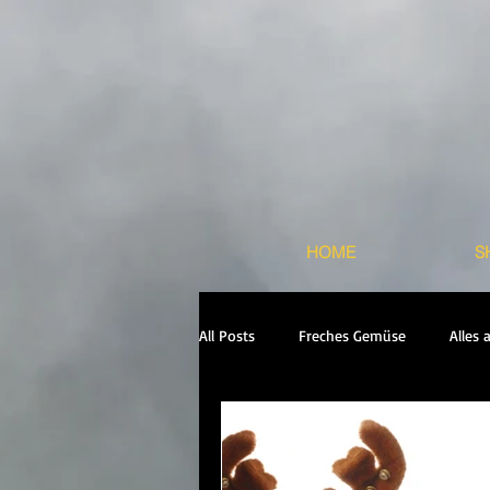
HOME
S
All Posts
Freches Gemüse
Alles 
Backstage me
Puppenhaus 2ter 