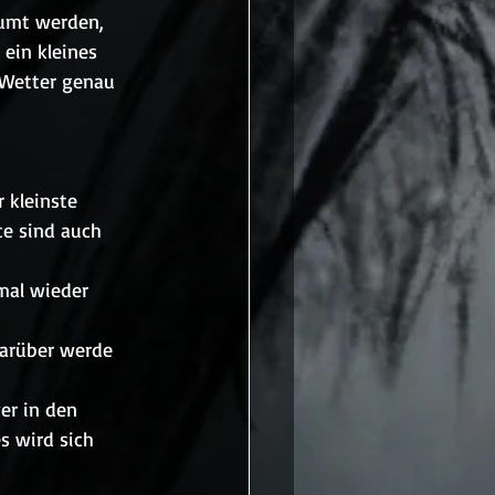
äumt werden, 
ein kleines 
 Wetter genau 
 kleinste 
te sind auch 
mal wieder 
Darüber werde 
er in den 
s wird sich 