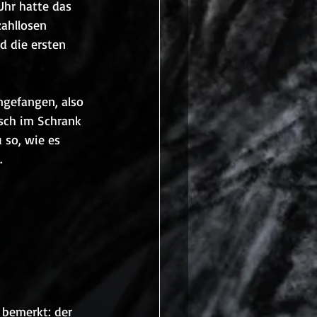
Uhr hatte das 
zahllosen 
d die ersten 
ngefangen, also 
sch im Schrank 
 so, wie es 
. 
 bemerkt: der 