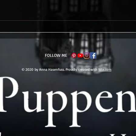
FOLLOW ME
© 2020 by Anna Hasenfuss. Proudly created with
Wix.com