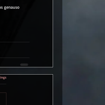
ns genauso 
rtet.
tings