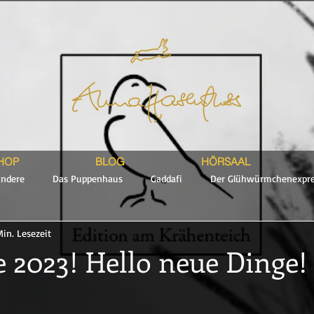
HOP
BLOG
HÖRSAAL
andere
Das Puppenhaus
Gaddafi
Der Glühwürmchenexpre
Min. Lesezeit
Teil
 2023! Hello neue Dinge!
en bewertet.