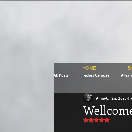
HOME
S
All Posts
Freches Gemüse
Alles 
Anna
8. Jan. 2023
1 
Backstage me
Puppenhaus 2ter 
Wellcome
Mit NaN von 5 Stern