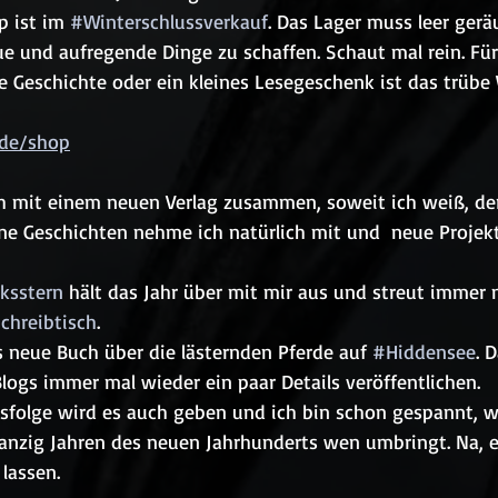
 ist im 
#Winterschlussverkauf
. Das Lager muss leer ger
ue und aufregende Dinge zu schaffen. Schaut mal rein. Für 
e Geschichte oder ein kleines Lesegeschenk ist das trübe
de/shop
ch mit einem neuen Verlag zusammen, soweit ich weiß, der
ine Geschichten nehme ich natürlich mit und  neue Projek
ksstern
 hält das Jahr über mit mir aus und streut immer 
chreibtisch
. 
s neue Buch über die lästernden Pferde auf 
#Hiddensee
. 
logs immer mal wieder ein paar Details veröffentlichen. 
sfolge wird es auch geben und ich bin schon gespannt, w
anzig Jahren des neuen Jahrhunderts wen umbringt. Na, e
lassen.