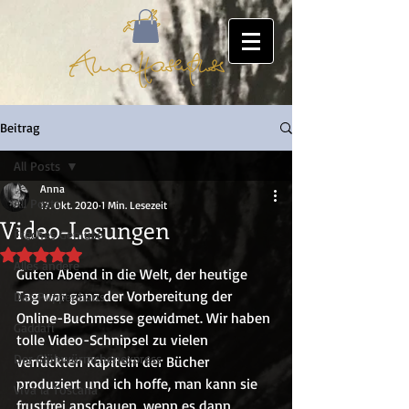
Beitrag
All Posts
Anna
All Posts
17. Okt. 2020
1 Min. Lesezeit
Video-Lesungen
Freches Gemüse
Mit NaN von 5 Sternen bewertet.
Alles andere
Guten Abend in die Welt, der heutige 
Tag war ganz der Vorbereitung der 
Das Puppenhaus
Online-Buchmesse gewidmet. Wir haben 
Gaddafi
tolle Video-Schnipsel zu vielen 
Der Glühwürmchenexpress
verrückten Kapiteln der Bücher 
produziert und ich hoffe, man kann sie 
Viva la Toscana
frustfrei anschauen, wenn es dann 