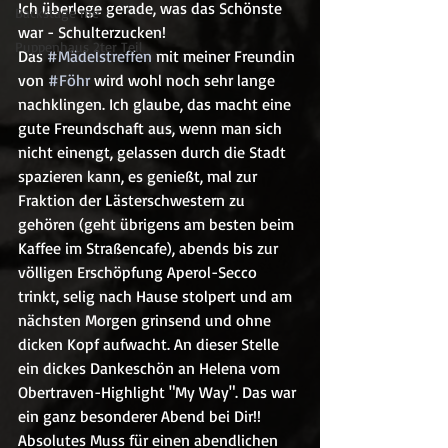
Ich überlege gerade, was das Schönste 
Backstage me
war - Schulterzucken!
Puppenhaus 2ter Teil
Das 
#Mädelstreffen
 mit meiner Freundin 
von 
#Föhr
 wird wohl noch sehr lange 
nachklingen. Ich glaube, das macht eine 
gute Freundschaft aus, wenn man sich 
nicht einengt, gelassen durch die Stadt 
spazieren kann, es genießt, mal zur 
Fraktion der Lästerschwestern zu 
gehören (geht übrigens am besten beim 
Kaffee im Straßencafe), abends bis zur 
völligen Erschöpfung Aperol-Secco 
trinkt, selig nach Hause stolpert und am 
nächsten Morgen grinsend und ohne 
dicken Kopf aufwacht. An dieser Stelle 
ein dickes Dankeschön an Helena vom 
Obertraven-Highlight "My Way". Das war 
ein ganz besonderer Abend bei Dir!! 
Absolutes Muss für einen abendlichen 