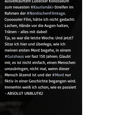
ausverkauftem Lübecker Kollosseum 
zum neuesten 
#Kaurismäki
-Streifen im 
Rahmen der 
#NordischenFilmtage
. 
Coooooler Film, hätte ich nicht gedacht: 
Lachen, Hände vor die Augen halten, 
Tränen - alles mit dabei! 
Tja, so war die letzte Woche. Und jetzt? 
Sitze ich hier und überlege, wie ich 
meinen ersten Mord begehe, in einem 
#Gutshaus
 vor fast 150 Jahren. Glaubt 
mir, es ist nicht einfach, einen Menschen 
umzubringen, nicht mal, wenn dieser 
Mensch ätzend ist und der 
#Mord
 nur 
fiktiv in einer Geschichte begangen wird. 
Immerhin weiß ich schon, wie es passiert 
- ABSOLUT UNBLUTIG!