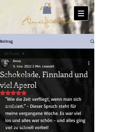
Beitrag
All Posts
Anna
All Posts
6. Nov. 2022
2 Min. Lesezeit
Schokolade, Finnland und
Freches Gemüse
viel Aperol
Alles andere
Mit NaN von 5 Sternen bewertet.
Das Puppenhaus
"Wie die Zeit verfliegt, wenn man sich 
Gaddafi
amüsiert." - Dieser Spruch steht für 
meine vergangene Woche. Es war viel 
Der Glühwürmchenexpress
los und alles war schön - und alles ging 
Viva la Toscana
viel zu schnell vorbei!