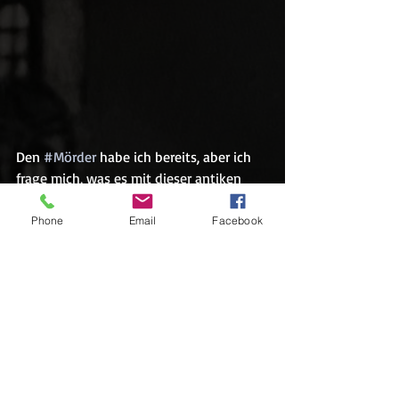
Den 
#Mörder
 habe ich bereits, aber ich 
frage mich, was es mit dieser antiken 
Brosche auf sich hat, welche die Trägerin 
nicht mag, aber in dem Dienstmädchen 
Phone
Email
Facebook
Begehrlichkeiten weckt, es eigentlich 
verboten ist, diese anzulegen und 
jemanden dazu bringt, dafür zu morden.
Bleibt dabei! Jeden Freitag gibt es eine 
neue Folge zum Hören und irgendwann 
kommt die Auflösung!
Jetzt wünsche ich Euch erst mal eine 
tolle neue Woche. Habt Spaß und freut 