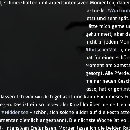
nt, schmerzhaften und arbeitsintensiven Momenten, daher
 aktuelle 
#Wortzum
jetzt und sehr spät.
Hätte mich gerne u
gekümmert, aber da
nicht in jedem Mom
#KutscherMattu
, d
hat für einen schön
Moment am Samsta
gesorgt. Alle Pferde,
meiner neuen Gesch
lasse, hat er gefilm
 lassen. Ich war wirklich geflasht und kann Euch dieses F
gen. Das ist ein so liebevoller Kurzfilm über meine Liebl
 
#Hiddensee
 - schön, sich solche Bilder auf die Festplatte
mentan ziemlich angespannt. Die nächste Woche ist voll v
- intensiven Ereignissen. Morgen lasse ich die beiden Ra