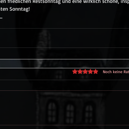
en friedlichen Restsonntag und eine wirklich schöne, insp
ten Sonntag!
..
Mit 0 von 5 Sternen bewe
Noch keine Ra