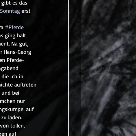
 gibt es das
Sonntag
 erst 
 
m 
#Pferde
s ging halt 
ent. Na gut, 
er Hans-Georg 
en Pferde-
gabend 
 die ich in 
ichte auftreten 
t und bei 
ilmchen nur 
ingskumpel auf 
 zu laden.
on tollen, 
ben auf 