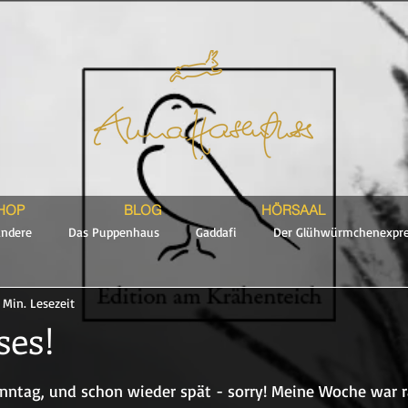
HOP
BLOG
HÖRSAAL
andere
Das Puppenhaus
Gaddafi
Der Glühwürmchenexpre
 Min. Lesezeit
Teil
ses!
en bewertet.
ntag, und schon wieder spät - sorry! Meine Woche war ra