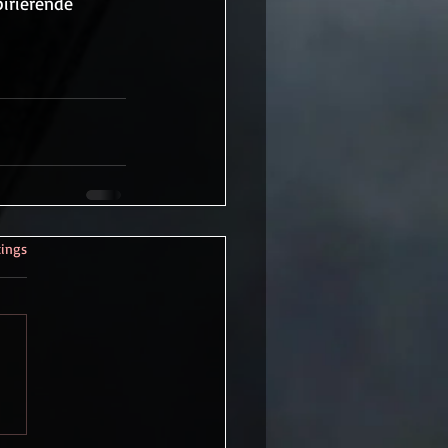
irierende 
rtet.
tings