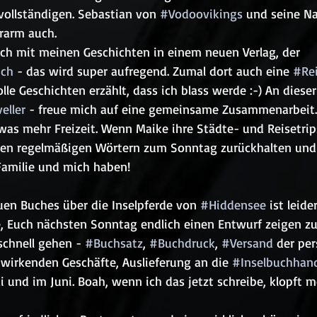
ollständigen. Sebastian von 
#Vodoovikings
 und seine Na
rarm auch. 
ch mit meinen Geschichten in einem neuen Verlag, der 
ich
 - das wird super aufregend. Zumal dort auch eine 
#Rei
olle Geschichten erzählt, dass ich blass werde :-) An dieser
eller
 - freue mich auf eine gemeinsame Zusammenarbeit
was mehr Freizeit. Wenn Maike ihre Städte- und Reisetrip
den regelmäßigen Wörtern zum Sonntag zurückhalten und
Familie und mich haben!
en Buches über die Inselpferde von 
#Hiddensee
 ist leide
e, Euch nächsten Sonntag endlich einen Entwurf zeigen zu
schnell gehen - 
#Buchsatz
, 
#Buchdruck
, 
#Versand
 der per
twirkenden Geschäfte, Auslieferung an die 
#Inselbuchhan
i und im Juni. Boah, wenn ich das jetzt schreibe, klopft m