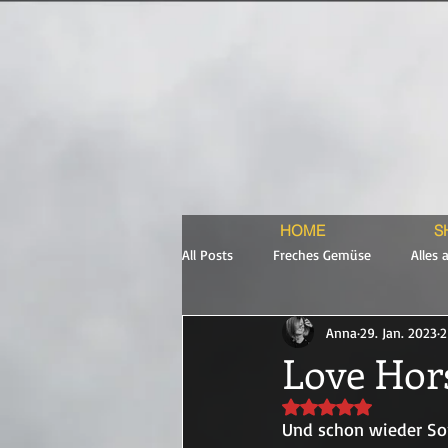
HOME
S
All Posts
Freches Gemüse
Alles 
Anna
29. Jan. 2023
2
Backstage me
Puppenhaus 2ter 
Love Hor
Mit NaN von 5 Stern
Und schon wieder Son