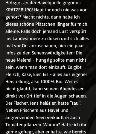
Hotspot an der Havelquelle gegönnt: 
Backstage me
KRATZEBURG! Habt ihr noch nie was von 
Puppenhaus 2ter Teil
gehört? Macht nichts, dann habe ich 
dieses schöne Plätzchen länger für mich 
alleine. Falls doch jemand Lust verspürt 
ins Landesinnere zu düsen und sich alles 
mal vor Ort anzuschauen, hier ein paar 
Infos zu den Sehenswürdigkeiten: 
Die 
neue Meierei
 - hungrig sollte man nicht 
sein, wenn man dort einkauft. Es gibt 
Fleisch, Käse, Eier, Eis - alles aus eigener 
Herstellung, also 1000% Bio. Wer es 
nicht glaubt, kann seinem Abendessen 
direkt vor Ort tief in die Augen schauen. 
Der Fischer
, Jens heißt er, hatte "tau". 
Neben Frischem aus Havel und 
angrenzenden Seen verkauft er auch 
Tomatenpflanzen. Warum? Hätte ich ihn 
gerne gefragt, aber er hatte, wie bereits 