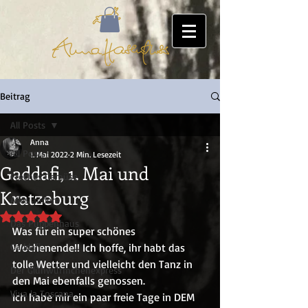
Beitrag
All Posts
Anna
All Posts
1. Mai 2022
2 Min. Lesezeit
Gaddafi, 1. Mai und
Freches Gemüse
Kratzeburg
Alles andere
Mit NaN von 5 Sternen bewertet.
Das Puppenhaus
Was für ein super schönes 
Gaddafi
Wochenende!! Ich hoffe, ihr habt das 
tolle Wetter und vielleicht den Tanz in 
Der Glühwürmchenexpress
den Mai ebenfalls genossen.
Viva la Toscana
Ich habe mir ein paar freie Tage in DEM 