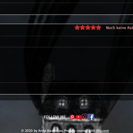
Mit 0 von 5 Sternen bewe
Noch keine Ra
FOLLOW ME
© 2020 by Anna Hasenfuss. Proudly created with
Wix.com