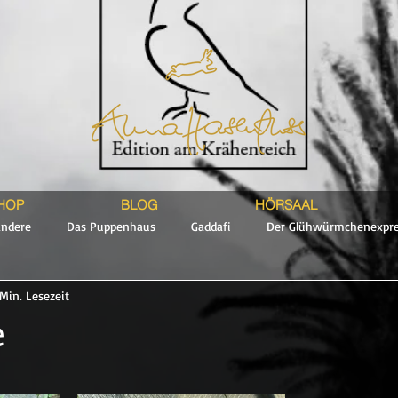
HOP
BLOG
HÖRSAAL
andere
Das Puppenhaus
Gaddafi
Der Glühwürmchenexpre
 Min. Lesezeit
Teil
e
en bewertet.