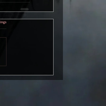
rtet.
tings