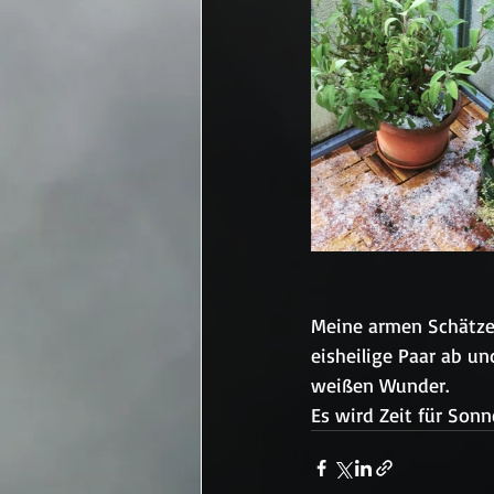
Meine armen Schätze,
eisheilige Paar ab u
weißen Wunder.
Es wird Zeit für Son